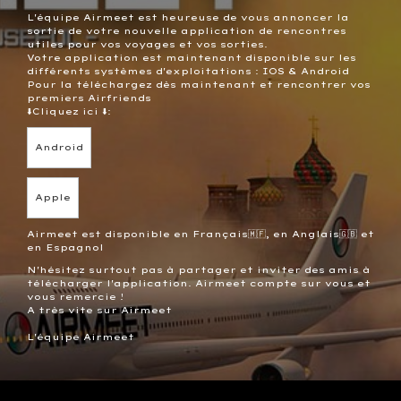
L'équipe Airmeet est heureuse de vous annoncer la
sortie de votre nouvelle application de rencontres
utiles pour vos voyages et vos sorties.
Votre application est maintenant disponible sur les
différents systèmes d'exploitations : IOS & Android
Pour la téléchargez dès maintenant et rencontrer vos
premiers Airfriends
⬇️Cliquez ici ⬇️:
Android
Apple
Airmeet est disponible en Français🇲🇫️, en Anglais🇬🇧️ et
en Espagnol
N'hésitez surtout pas à partager et inviter des amis à
télécharger l'application. Airmeet compte sur vous et
vous remercie !
A très vite sur Airmeet
L'équipe Airmeet