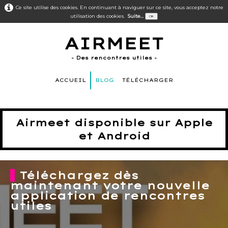
Ce site utilise des cookies. En continuant à naviguer sur ce site, vous acceptez notre
utilisation des cookies.
Suite...
OK
AIRMEET
- Des rencontres utiles -
ACCUEIL
BLOG
TÉLÉCHARGER
Airmeet disponible sur Apple
et Android
Téléchargez dès
maintenant votre nouvelle
application de rencontres
utiles