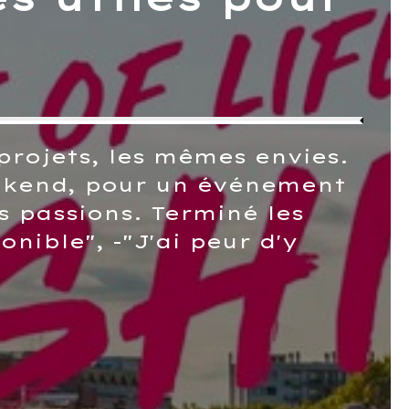
rojets, les mêmes envies.
eekend, pour un événement
s passions.
Terminé les
ponible",
-"J'ai peur d'y