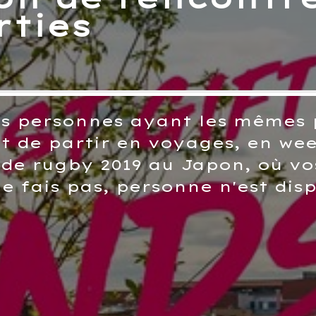
rties
es personnes ayant les mêmes p
nt de partir en voyages, en w
 de rugby 2019 au Japon, où vo
le fais pas, personne n'est dis