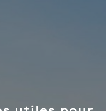
s utiles pour