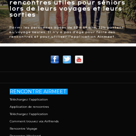
rencontres utiles pour séniors
lors de leurs voyages et leurs
sorties
Parmi les personnes âgées de 62 à 89 ans, 31% partent
en voyage seules. Il n'y a pas d'âge pour faire des
rencontres et pour utiliser l'application Airmeet.
RENCONTRE AIRMEET
Téléchargez l'application
Application de rencontres
Téléchargez l'application
Comment trouvez vos Airfriends
Rencontre Voyage
Rencontre Weekend