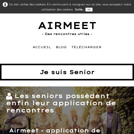
Ce site utilise des cookies. En continuant à naviguer sur ce site, vous acceptez notre
utilisation des cookies.
Suite...
OK
AIRMEET
- Des rencontres utiles -
ACCUEIL
BLOG
TÉLÉCHARGER
Je suis Senior
Les seniors possèdent
enfin leur application de
rencontres
Airmeet - application de