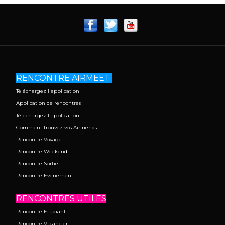
RENCONTRE AIRMEET
Téléchargez l'application
Application de rencontres
Téléchargez l'application
Comment trouvez vos Airfriends
Rencontre Voyage
Rencontre Weekend
Rencontre Sortie
Rencontre Evénement
RENCONTRES UTILES
Rencontre Etudiant
Rencontre Vacancier