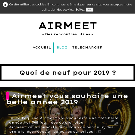
Ce site utilise des cookies. En continuant à naviguer sur ce site, vous acceptez notre
utilisation des cookies.
Suite...
OK
AIRMEET
- Des rencontres utiles -
ACCUEIL
BLOG
TÉLÉCHARGER
Quoi de neuf pour 2019 ?
Airmeet vous souhaite une
belle année 2019
Toute l'équipe Airmeet vous souhaite une très belle
année 🎉et 365 journées de ciel bleu.
Airmeet vous souhaite beaucoup de bonheur, des
projets, des rêves et de belles surprises .. 😍