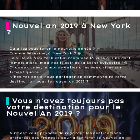
Nouvel an 2019 à New York
?
Où allez vous fêter la nouvelle année ? 🎉
Comme Séverine, à New York ? 😁
La ville de New York est surnommée la ville qui ne dort
jamais alors imaginez le soir de la Saint Sylvestre ! 😁
Chaque année, le monde entier a les yeux rivés sur
Times Square !
N'hésitez pas à nous partager en commentaire votre
destination pour le nouvel an 2019 ?
Vous n'avez toujours pas
votre destination pour le
Nouvel An 2019 ?
Airmeet vous propose de regarder les destinations
préférées des Français pour aller fêter le Nouvel an