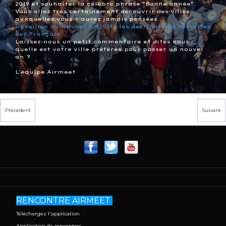
2019 et souhaiter la célèbre phrase "Bonne année".
Vous allez très certainement découvrir des villes
auxquelles vous n'aurez jamais pensées :
Réveillon du Nouvel An 2019 : les destinations favorites
des Français
Laissez-nous un petit commentaire et dites nous
quelle est votre ville préférée pour passer un nouvel
an ?
L'équipe Airmeet
Précédent
Suivant
RENCONTRE AIRMEET
Téléchargez l'application
Application de rencontres