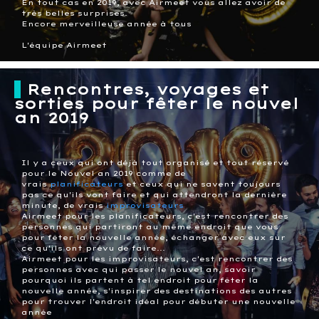
En tout cas en 2019, avec Airmeet vous allez avoir de
très belles surprises.
Encore merveilleuse année à tous
L'équipe Airmeet
Rencontres, voyages et
sorties pour fêter le nouvel
an 2019
Il y a ceux qui ont déjà tout organisé et tout réservé
pour le Nouvel an 2019 comme de
vrais
planificateurs
et ceux qui ne savent toujours
pas ce qu'ils vont faire et qui attendront la dernière
minute, de vrais
improvisateurs
.
Airmeet pour les planificateurs, c'est rencontrer des
personnes qui partiront au même endroit que vous
pour fêter la nouvelle année, échanger avec eux sur
ce qu'ils ont prévu de faire...
Airmeet pour les improvisateurs, c'est rencontrer des
personnes avec qui passer le nouvel an, savoir
pourquoi ils partent à tel endroit pour fêter la
nouvelle année, s'inspirer des destinations des autres
pour trouver l'endroit idéal pour débuter une nouvelle
année